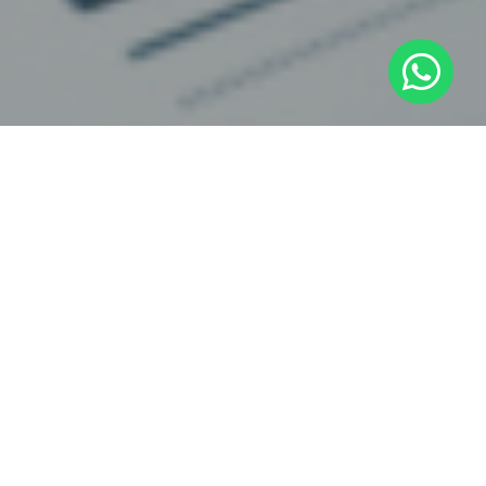
Veldhuijs Projectmanagement &
Consultancy (VePC)
Ik neem eigenaarschap over projecten waar voortgang,
bestuurbaarheid of samenwerking onder druk staat en zorg
dat ze weer beheersbaar en succesvol worden. De focus ligt
daarbij op risico’s, heldere besluitvorming en het leggen van
verantwoordelijkheid waar die hoort: in het team.